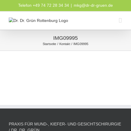
Zum
Telefon +49 74 72 28 34 34
|
mkg@dr-dr-gruen.de
Inhalt
springen
IMG09995
Startseite
Kontakt
IMG09995
PRAXIS FÜR MUND-, KIEFER- UND GESICHTSCHIRURGIE
/ DR. DR. GRÜN