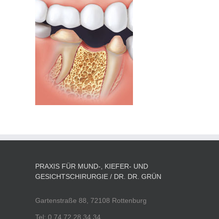
PRAXIS FÜR MUND-, KIEFER- UND
GESICHTSCHIRURGIE / DR. DR. GRÜN
Gartenstraße 88, 72108 Rottenburg
Tel: 0 74 72 28 34 34