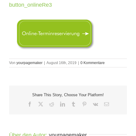
button_onlineRe3
Von
yourpagemaker
|
August 16th, 2019
|
0 Kommentare
Share This Story, Choose Your Platform!
Facebook
X
Reddit
LinkedIn
Tumblr
Pinterest
Vk
E-
Mail
Über den Autor:
yourpagemaker