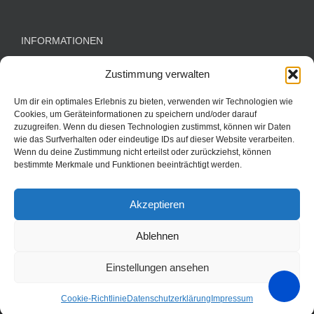
INFORMATIONEN
Zustimmung verwalten
Kontakt
Um dir ein optimales Erlebnis zu bieten, verwenden wir Technologien wie
Impressum
Cookies, um Geräteinformationen zu speichern und/oder darauf
zuzugreifen. Wenn du diesen Technologien zustimmst, können wir Daten
Datenschutzerklärung
wie das Surfverhalten oder eindeutige IDs auf dieser Website verarbeiten.
Wenn du deine Zustimmung nicht erteilst oder zurückziehst, können
Disclaimer
bestimmte Merkmale und Funktionen beeinträchtigt werden.
Cookie-Richtlinie (EU)
Akzeptieren
Ablehnen
Einstellungen ansehen
Copyright 2015 YOUR pageMaker & Praxis Dr. Dr. Grün | All Rights
Reserved |
Cookie-Richtlinie
Datenschutzerklärung
Impressum