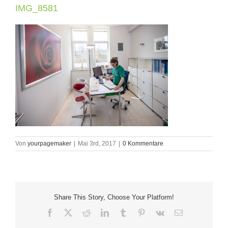
IMG_8581
Von
yourpagemaker
|
Mai 3rd, 2017
|
0 Kommentare
Share This Story, Choose Your Platform!
Facebook
X
Reddit
LinkedIn
Tumblr
Pinterest
Vk
E-
Mail