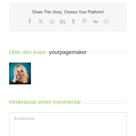
Share This Story, Choose Your Platform!
Facebook
X
Reddit
LinkedIn
Tumblr
Pinterest
Vk
E-
Mail
Über den Autor:
yourpagemaker
Hinterlasse einen Kommentar
Kommentar