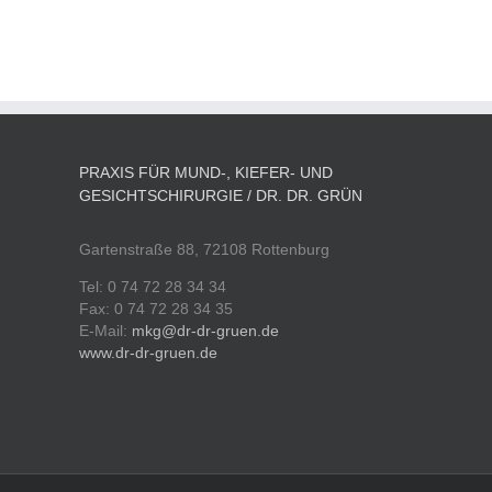
PRAXIS FÜR MUND-, KIEFER- UND
GESICHTSCHIRURGIE / DR. DR. GRÜN
Gartenstraße 88, 72108 Rottenburg
Tel: 0 74 72 28 34 34
Fax: 0 74 72 28 34 35
E-Mail:
mkg@dr-dr-gruen.de
www.dr-dr-gruen.de